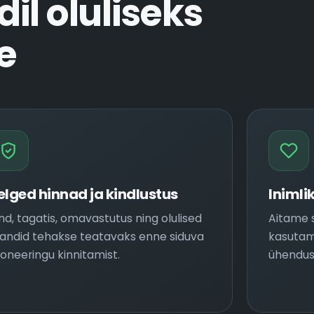
il oluliseks
e
elged hinnad ja kindlustus
Inimlik
nd, tagatis, omavastutus ning olulised
Aitame s
andid tehakse teatavaks enne siduva
kasutam
oneeringu kinnitamist.
ühendus