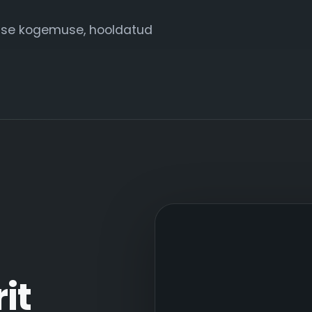
ise kogemuse, hooldatud
it