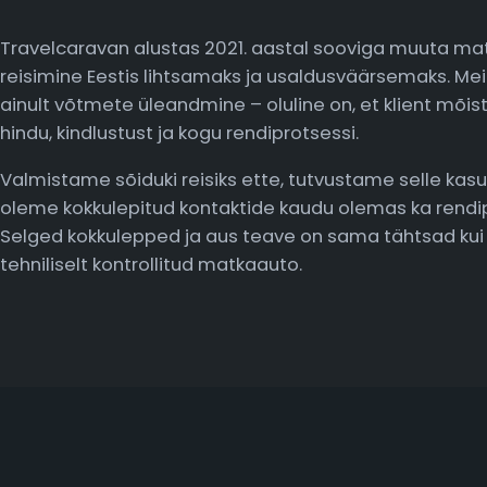
Travelcaravan alustas 2021. aastal sooviga muuta m
reisimine Eestis lihtsamaks ja usaldusväärsemaks. Meie
ainult võtmete üleandmine – oluline on, et klient mõist
hindu, kindlustust ja kogu rendiprotsessi.
Valmistame sõiduki reisiks ette, tutvustame selle kas
oleme kokkulepitud kontaktide kaudu olemas ka rendip
Selged kokkulepped ja aus teave on sama tähtsad kui
tehniliselt kontrollitud matkaauto.