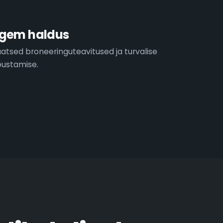
elgem haldus
tsed broneeringuteavitused ja turvalise
õustamise.