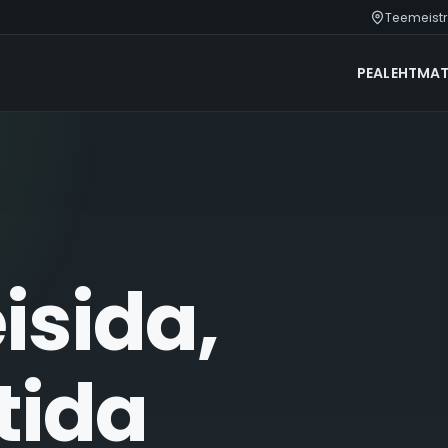
Teemeistri
PEALEHT
MAT
isida,
tida