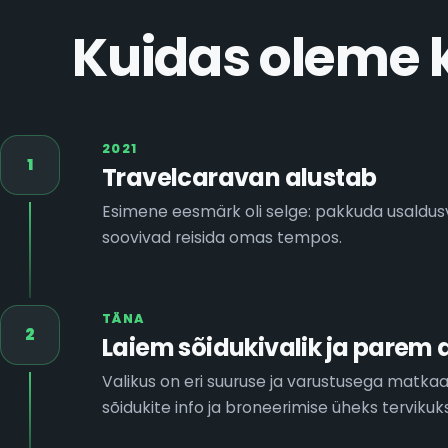
Kuidas oleme
2021
1
Travelcaravan alustab
Esimene eesmärk oli selge: pakkuda usaldus
soovivad reisida omas tempos.
TÄNA
2
Laiem sõidukivalik ja parem
Valikus on eri suuruse ja varustusega matk
sõidukite info ja broneerimise üheks tervikuks